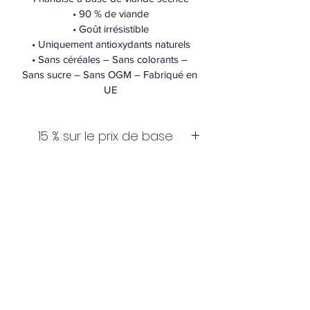
• 90 % de viande
• Goût irrésistible
• Uniquement antioxydants naturels
• Sans céréales – Sans colorants – 
Sans sucre – Sans OGM – Fabriqué en 
UE
15 % sur le prix de base
15 % sur le prix de base pour les clients 
Composition:
Cani Cool
poulet (64 %), sanglier (26 %), glycérine 
d’origine végétale, airelles (1,5 %), 
cani cool
chlorure de sodium.
+41794418746